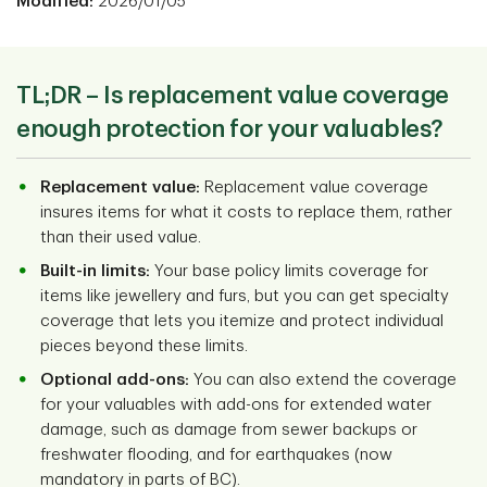
Modified:
2026/01/05
TL;DR – Is replacement value coverage
enough protection for your valuables?
Replacement value:
Replacement value coverage
insures items for what it costs to replace them, rather
than their used value.
Built-in limits:
Your base policy limits coverage for
items like jewellery and furs, but you can get specialty
coverage that lets you itemize and protect individual
pieces beyond these limits.
Optional add-ons:
You can also extend the coverage
for your valuables with add-ons for extended water
damage, such as damage from sewer backups or
freshwater flooding, and for earthquakes (now
mandatory in parts of BC).