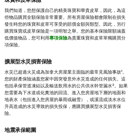
珠寶和皮草保險
我們知道，您想保護自己的精美珠寶和華貴皮草，因此，為這
些物品購買全額保險非常重要。所有房屋保險都會限制在損失
發生時您的珠寶和皮草可享受的賠償金額與類型。因此，另行
購買珠寶或皮草保險是一項明智之舉。您的基本保險限額涵蓋
低價值物品，您可利用
專項保險
為貴重珠寶和皮草單獨購買分
項保險。
擴展型水災損害保險
1
水災已超過火災成為加拿大房屋業主面臨的最常見風險事故
。
您的財產保險涵蓋您家中因突發意外水災造成的任何損失。這
2
包括承保管道凍結以及輸送飲用水的公共供水幹管漏水
。如果
您需要為下水道或化糞池的回流、進入您房屋地下層的地面和
地表水（包括進入您房屋的暴雨或融雪），或溪流或淡水水位
升高造成的水災導致的損失投保，應購買擴展型水災損害保
險。
地震承保範圍