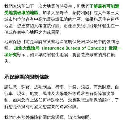
我們無法預知下一次大地震何時發生，但我們
了解最有可能遭
受地震破壞的地區
。加拿大溫哥華、蒙特利爾和渥太華等三大
城市均位於存有中高地震破壞風險的地區。如果您居住在這些
地區，您應當認真考慮該保險。財產損失很可能最終發生在一
個或多個中心地區之內或周圍。
地震保險目前是卑詩省某些地區道明保險房屋保險中的強制險
種。
加拿大保險局（Insurance Bureau of Canada）近期一
項研究
顯示，如果卑詩省發生地震，將會造成嚴重的潛在損
失。
承保範圍的限制條款
請注意，珠寶、皮毛制品、行李、手袋、銀器、商業財產、自
行車、現金、船隻、馬達及太陽能板等通常會有保障額度限
制。如果您有上述任何特殊物品，您應致電道明保險顧問，了
解您是否擁有可滿足您需要的適當保險。
我們也有額外保障範圍供您選擇。請洽詢顧問。