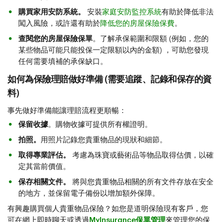
購買家用安防系統。
安裝
家庭安防監控系統
有助於降低非法
闖入風險，或許還有助於
降低您的房屋保險保費
。
查閱您的房屋保險保單
。了解承保範圍和限額 (例如，您的
某些物品可能只能投保一定限額以內的金額) ，可助您發現
任何需要填補的承保缺口。
如何為保險理賠做好準備 (需要追蹤、記錄和保存的資
料)
事先做好準備能讓理賠流程更順暢：
保留收據
。購物收據可提供所有權證明。
拍照。
用照片記錄您貴重物品的現狀和細節。
取得專業評估。
考慮為珠寶或藝術品等物品取得估價，以確
定其當前價值。
保存相關文件。
將與您貴重物品相關的所有文件存放在安全
的地方，並保留電子備份以增加額外保障。
有興趣購買個人貴重物品保險？如您是道明保險現有客戶，您
可在網上即時聊天或透過
MyInsurance保單管理
來管理您的保