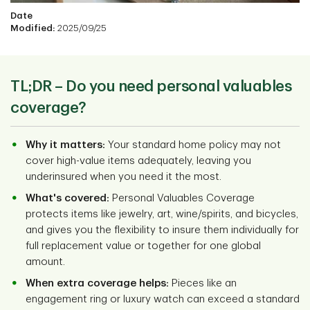
Date
Modified:
2025/09/25
TL;DR – Do you need personal valuables
coverage?
Why it matters:
Your standard home policy may not
cover high-value items adequately, leaving you
underinsured when you need it the most.
What's covered:
Personal Valuables Coverage
protects items like jewelry, art, wine/spirits, and bicycles,
and gives you the flexibility to insure them individually for
full replacement value or together for one global
amount.
When extra coverage helps:
Pieces like an
engagement ring or luxury watch can exceed a standard