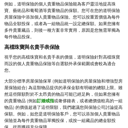
例如，道明保險的個人貴重物品保險能為客戶靈活地提高珠
寶、藝術品和葡萄酒等貴重物品的保額。您可在您的道明保險
房屋保險中添加個人貴重物品保險。您可以按重置價值為每件
物品全額投保，或者為一組物品統一設定總保額。如果您擁有
多件貴重藏品，則後一種方案非常實用，原因是您無需單獨為
每件物品投保。
高檔珠寶與名貴手表保險
視乎您的高檔珠寶和名貴手表的價值，道明保險針對高檔珠寶
而設的個人貴重物品保險等自選額外承保範圍或會較為適合
您。
大部分標準房屋保險保單 (例如道明保險的房屋保險和增強型房
屋保險組合) 為這類物品提供的承保金額有明確的總額上限。雖
然這些限額對於不太昂貴的物品可能已經足夠，但如果您擁有
的貴重物品 (例如
訂婚戒指
或奢侈鐘表，或者總價值較高的一組
物品) 的價值超過了這些限額，我們建議您與保險公司討論提高
保額。例如，如您是道明保險客戶，您可以添加個人貴重物品
保險並為每件貴重物品單獨投保，或按一組藏品的總金額投
保，從而獲得充分保障。