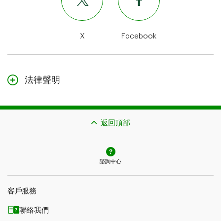
X
Facebook
法律聲明
本頁面的內容僅作一般參考，不構成法律建議。本文所述
的承保可能需要遵守額外的資格條件、限制與例外情況。
如果您提出理賠，潛在賠償也受到理賠可受理性與您所購
返回頂部
保險類型的約束。
如果本頁面的內容與您保單中的措辭存在衝突，應以您保
單中的措辭為準。
諮詢中心
客戶服務
聯絡我們