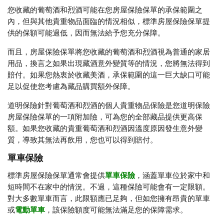
您收藏的葡萄酒和烈酒可能在您房屋保險保單的承保範圍之
內，但與其他貴重物品面臨的情況相似，標準房屋保險保單提
供的保額可能過低，因而無法給予您充分保障。
而且，房屋保險保單將您收藏的葡萄酒和烈酒視為普通的家居
用品，換言之如果出現藏酒意外變質等的情況，您將無法得到
賠付。如果您熱衷於收藏美酒，承保範圍的這一巨大缺口可能
足以促使您考慮為藏品購買額外保障。
道明保險針對葡萄酒和烈酒的個人貴重物品保險是您道明保險
房屋保險保單的一項附加險，可為您的全部藏品提供更高保
額。如果您收藏的貴重葡萄酒和烈酒因溫度原因發生意外變
質，導致其無法再飲用，您也可以得到賠付。
單車保險
標準房屋保險保單通常會提供
單車保險
，涵蓋單車位於家中和
短時間不在家中的情況。不過，這種保險可能會有一定限額。
對大多數單車而言，此限額應已足夠，但如您擁有昂貴的單車
或
電動單車
，該保險額度可能無法滿足您的保障需求。