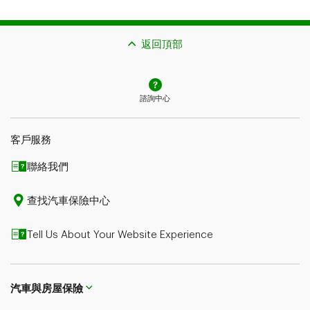
本頁面的內容僅作一般參考，不構成法律建議。本文所述
的承保可能需要遵守額外的資格條件、限制與例外情況。
如果您提出理賠，潛在賠償也受到理賠可受理性與您所購
返回頂部
保險類型的約束。
如果本頁面的內容與您保單中的措辭存在衝突，應以您保
單中的措辭為準。請諮詢顧問或查詢保單措辭，了解更多
諮詢中心
詳情。
客戶服務
聯絡我們
查找汽車保險中心
Tell Us About Your Website Experience
汽車與房屋保險