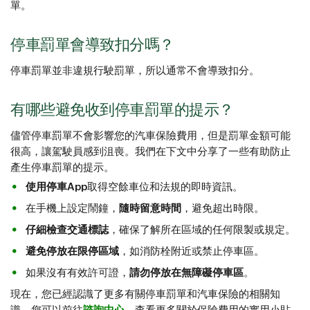
單。
停車罰單會導致扣分嗎？
停車罰單並非違規行駛罰單，所以通常不會導致扣分。
有哪些避免收到停車罰單的提示？
儘管停車罰單不會影響您的汽車保險費用，但是罰單金額可能
很高，讓駕駛員感到沮喪。我們在下文中分享了一些有助防止
產生停車罰單的提示。
使用停車App
取得空餘車位和法規的即時資訊。
在手機上設定鬧鐘，
隨時留意時間
，避免超出時限。
仔細檢查交通標誌
，確保了解所在區域的任何限製或規定。
避免停放在限停區域
，如消防栓附近或禁止停車區。
如果沒有有效許可證，
請勿停放在無障礙停車區
。
現在，您已經認識了更多有關停車罰單和汽車保險的相關知