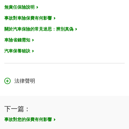
無責任保險說明
事故對車險保費有何影響
關於汽車保險的常見迷思：辨別真偽
車險省錢需知
汽車保養秘訣
法律聲明
本頁面的內容僅作一般參考，不構成法律建議。本文所述
的承保可能需要遵守額外的資格條件、限制與例外情況。
如果您提出理賠，潛在賠償也受到理賠可受理性與您所購
下一篇：
保險類型的約束。
事故對您的保費有何影響
如果本頁面的內容與您保單中的措辭存在衝突，應以您保