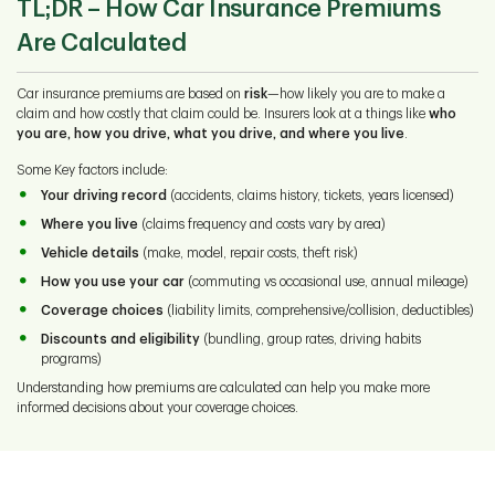
TL;DR
– How Car Insurance Premiums
Are Calculated
Car insurance premiums are based on
risk
—how likely you are to make a
claim and how costly that claim could be. Insurers look at a things like
who
you are, how you drive, what you drive, and where you live
.
Some Key factors include:
Your driving record
(accidents, claims history, tickets, years licensed)
Where you live
(claims frequency and costs vary by area)
Vehicle details
(make, model, repair costs, theft risk)
How you use your car
(commuting vs occasional use, annual mileage)
Coverage choices
(liability limits, comprehensive/collision, deductibles)
Discounts and eligibility
(bundling, group rates, driving habits
programs)
Understanding how premiums are calculated can help you make more
informed decisions about your coverage choices.