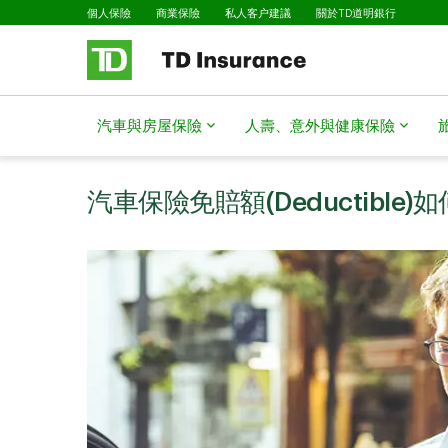
已選擇
略過進入主要內容
個人保險
商業保險
私人客户建議
關於TD道明銀行
汽車與房屋保險
人壽、意外與健康保險
汽車保險免賠額(Deductible)