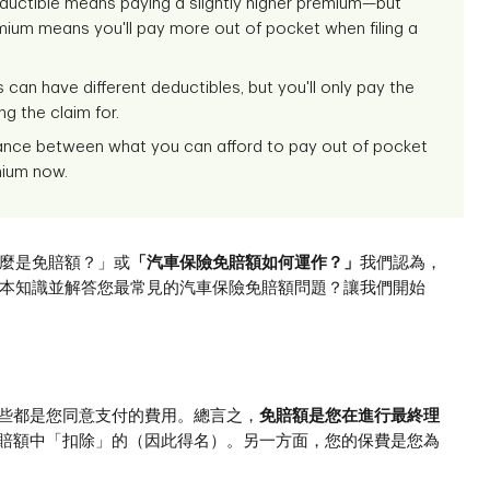
ductible means paying a slightly higher premium—but
mium means you'll pay more out of pocket when filing a
can have different deductibles, but you'll only pay the
g the claim for.
lance between what you can afford to pay out of pocket
mium now.
麼是免賠額？」或
「汽車保險免賠額如何運作？」
我們認為，
本知識並解答您最常見的汽車保險免賠額問題？讓我們開始
這些都是您同意支付的費用。總言之，
免賠額是您在進行最終理
理賠額中「扣除」的（因此得名）。另一方面，您的保費是您為