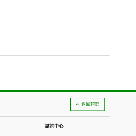
償也受到理賠可受理性與您所購保險類型的約束。
返回頂部
諮詢中心