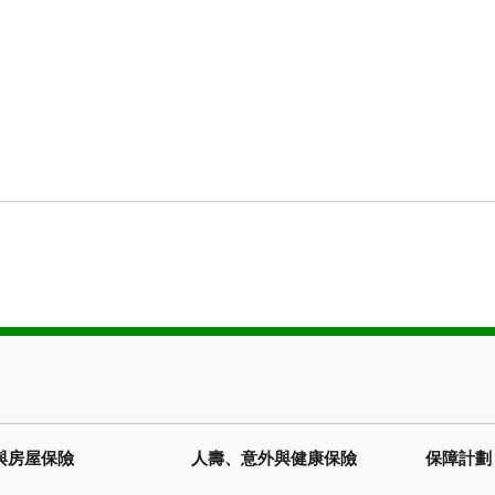
承保可能需要遵守額外的資格條件、限制與例外情況。如果您提出理賠，潛在賠
中的措辭為準。請諮詢顧問或查詢保單措辭，了解更多詳情。
與房屋保險
人壽、意外與健康保險
保障計劃