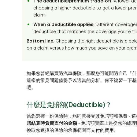
The deductible/premium trade-off:
A lower de
choosing a higher deductible to get a lower pre
claim.
When a deductible applies:
Different coverages 
deductible that matches the coverage you're filin
Bottom line:
Choosing the right deductible is a ba
on a claim versus how much you save on your pre
如果您曾經購買過汽車保險，那麼您可能問過自己「什
這樣的常見問題值得予以適當的分析。何不複習一下基
吧。
什麼是免賠額(Deductible)？
當您選擇一份保險時，您同意接受其免賠額和保費 - 
賠結算時負責支付的金額
- 免賠額實際上是從您的總
換取您選擇的保險的承保範圍而支付的費用。