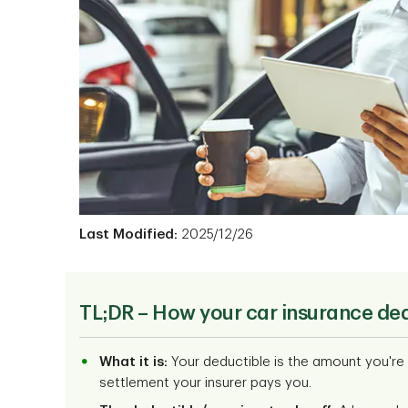
Last Modified:
2025/12/26
TL;DR – How your car insurance de
What it is:
Your deductible is the amount you're 
settlement your insurer pays you.