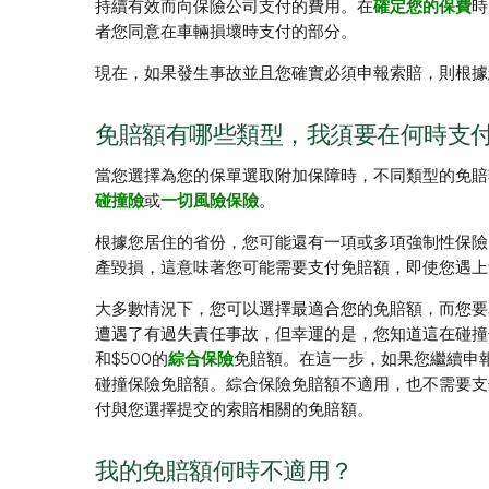
持續有效而向保險公司支付的費用。在
確定您的保費
時
者您同意在車輛損壞時支付的部分。
現在，如果發生事故並且您確實必須申報索賠，則根據
免賠額有哪些類型，我須要在何時支
當您選擇為您的保單選取附加保障時，不同類型的免賠
碰撞險
或
一切風險保險
。
根據您居住的省份，您可能還有一項或多項強制性保險
產毀損，這意味著您可能需要支付免賠額，即使您遇上
大多數情況下，您可以選擇最適合您的免賠額，而您要
遭遇了有過失責任事故，但幸運的是，您知道這在碰撞保
和$500的
綜合保險
免賠額。在這一步，如果您繼續申報
碰撞保險免賠額。綜合保險免賠額不適用，也不需要支
付與您選擇提交的索賠相關的免賠額。
我的免賠額何時不適用？