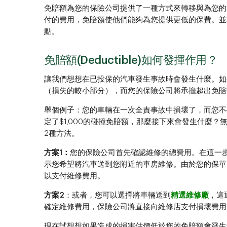
免賠額為您的保險公司提供了一種方式來轉移與為您的
付的費用，免賠額使他們能夠為您提供更低的保費。並
點。
免賠額(Deductible)如何發揮作用？
讓我們想想在已投保的汽車發生事故時會發生什麼。如
（損失的較小部分），而您的保險公司將承擔超出免賠額
舉個例子：您的車輛在一次全責事故中損壞了，而您不
定了$1,000的碰撞免賠額，那麼接下來會發生什麼
2種方法。
方案1：
您的保險公司首先確認維修的總費用。在這一步，
示您希望將汽車送到您附近的車房維修。由於您的保單規定
以支付維修費用。
方案2
：或者，您可以選擇將車輛送到
精選維修廠
，這
確定維修費用，保險公司將直接向維修店支付損壞費用，
現在試想想如果造成的損害估價低於您的免賠額會發生