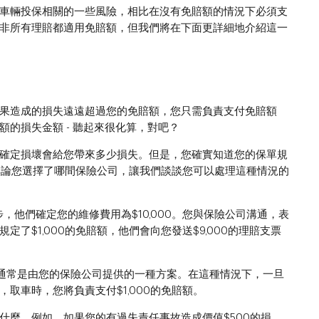
車輛投保相關的一些風險，相比在沒有免賠額的情況下必須支
非所有理賠都適用免賠額，但我們將在下面更詳細地介紹這一
果造成的損失遠遠超過您的免賠額，您只需負責支付免賠額
的損失金額 - 聽起來很化算，對吧？
確定損壞會給您帶來多少損失。但是，您確實知道您的保單規
？無論您選擇了哪間保險公司，讓我們談談您可以處理這種情況的
他們確定您的維修費用為$10,000。您與保險公司溝通，表
了$1,000的免賠額，他們會向您發送$9,000的理賠支票
通常是由您的保險公司提供的一種方案。在這種情況下，一旦
取車時，您將負責支付$1,000的免賠額。
什麼。例如，如果您的有過失責任事故造成價值$500的損