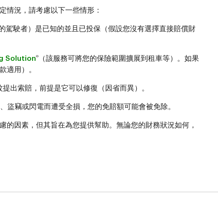
定情況，請考慮以下一些情形：
任的駕駛者）是已知的並且已投保（假設您沒有選擇直接賠償財
®
g Solution
（該服務可將您的保險範圍擴展到租車等）。如果
款適用）。
裂紋提出索賠，前提是它可以修復（因省而異）。
災、盜竊或閃電而遭受全損，您的免賠額可能會被免除。
慮的因素，但其旨在為您提供幫助。無論您的財務狀況如何，