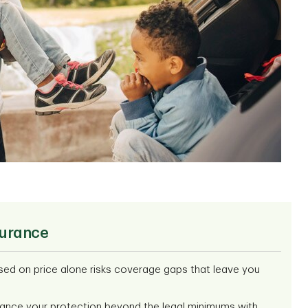
surance
ed on price alone risks coverage gaps that leave you
nce your protection beyond the legal minimums with