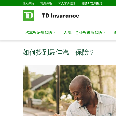
已選擇
略過進入主要內容
個人保險
商業保險
私人客户建議
關於TD道明銀行
汽車與房屋保險
人壽、意外與健康保險
如何找到最佳汽車保險？