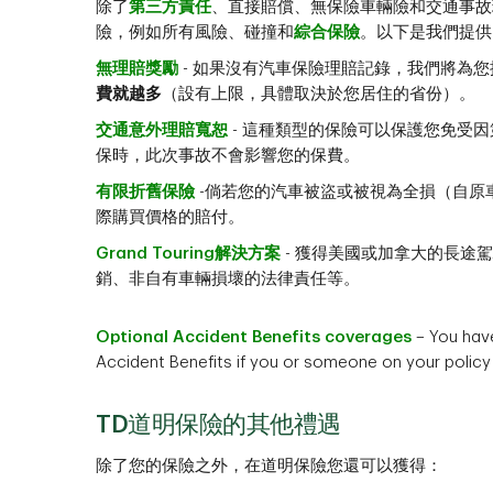
除了
第三方責任
、直接賠償、無保險車輛險和交通事故
險，例如所有風險、碰撞和
綜合保險
。以下是我們提供
無理賠獎勵
- 如果沒有汽車保險理賠記錄，我們將為
費就越多
（設有上限，具體取決於您居住的省份）。
交通意外理賠寬恕
- 這種類型的保險可以保護您免受
保時，此次事故不會影響您的保費。
有限折舊保險
-倘若您的汽車被盜或被視為全損（自原
際購買價格的賠付。
Grand Touring解決方案
- 獲得美國或加拿大的長途
銷、非自有車輛損壞的法律責任等。
Optional Accident Benefits coverages
– You have
Accident Benefits if you or someone on your policy 
TD道明保險的其他禮遇
除了您的保險之外，在道明保險您還可以獲得：