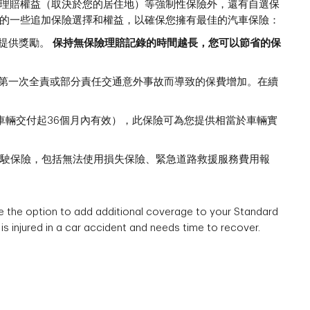
理賠權益（取決於您的居住地）等強制性保險外，還有自選保
的一些追加保險選擇和權益，以確保您擁有最佳的汽車保險：
您提供獎勵。
保持無保險理賠記錄的時間越長，您可以節省的保
因第一次全責或部分責任交通意外事故而導致的保費增加。在續
車輛交付起36個月內有效），此保險可為您提供相當於車輛實
駕駛保險，包括無法使用損失保險、緊急道路救援服務費用報
 the option to add additional coverage to your Standard
is injured in a car accident and needs time to recover.