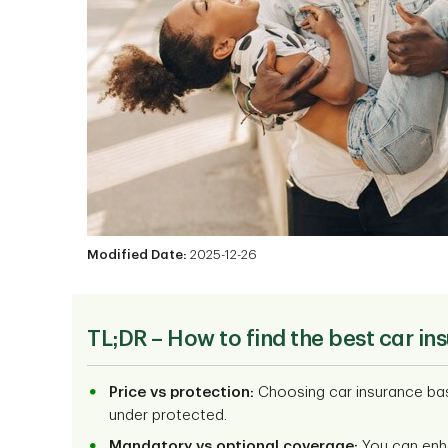
Modified Date:
2025-12-26
TL;DR – How to find the best car in
Price vs protection:
Choosing car insurance bas
under protected.
Mandatory vs optional coverage:
You can enha