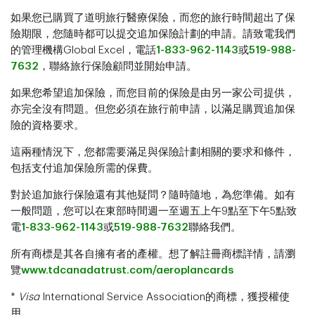
如果您已購買了道明旅行醫療保險，而您的旅行時間超出了保
險期限，您隨時都可以提交追加保險計劃的申請。請致電我們
的管理機構Global Excel，電話
1-833-962-1143
或
519-988-
7632
，聯絡旅行保險顧問並開始申請。
如果您希望追加保險，而您目前的保險是由另一家公司提供，
亦完全沒有問題。但您必須在旅行前申請，以滿足購買追加保
險的資格要求。
這兩種情況下，您都需要滿足與保險計劃相關的要求和條件，
包括支付追加保險所需的保費。
對於追加旅行保險還有其他疑問？隨時隨地，為您準備。如有
一般問題，您可以在東部時間週一至週五上午9點至下午5點致
電
1-833-962-1143
或
519-988-7632
聯絡我們。
所有商標是其各自擁有者的產權。想了解註冊商標詳情，請瀏
覽
www.tdcanadatrust.com/aeroplancards
*
Visa
International Service Association的商標，獲授權使
用。