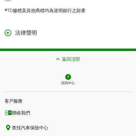
®TD徽標及其他商標均為道明銀行之財產
法律聲明
本頁面的內容僅作一般參考，不構成法律、財務或保險建
議。此處包含的資料如有更改，恕不另行通知。與獲得牌
照的專業保險顧問就您具體的情況進行商討。
返回頂部
諮詢中心
客戶服務
聯絡我們
查找汽車保險中心