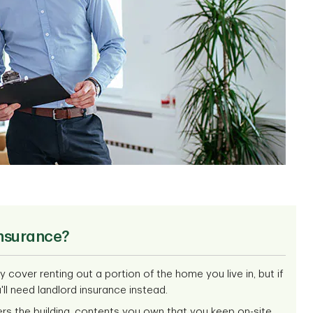
insurance?
cover renting out a portion of the home you live in, but if
ll need landlord insurance instead.
ers the building, contents you own that you keep on-site,