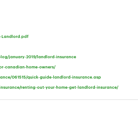
a-Landlord.pdf
log/january-2019/landlord-insurance
for-canadian-home-owners/
nance/061515/quick-guide-landlord-insurance.asp
nsurance/renting-out-your-home-get-landlord-insurance/