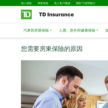
已選擇
略過進入主要內容
個人保險
商業保險
私人客户建議
關於TD道明銀行
汽車與房屋保險
人壽、意外與健康保險
您需要房東保險的原因