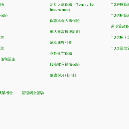
保險
定期人壽保險（Term Life
TD房屋貸
Insurance）
車保險
TD信用貸
保證承保人壽保險
道明貸款
重大事故康復計劃
業主
TD信用卡
危疾康復計劃
業主
TD企業信
意外死亡保險
值住宅業主
殘疾收入補償保險
健康與牙科計劃
就業機會
管理網上體驗