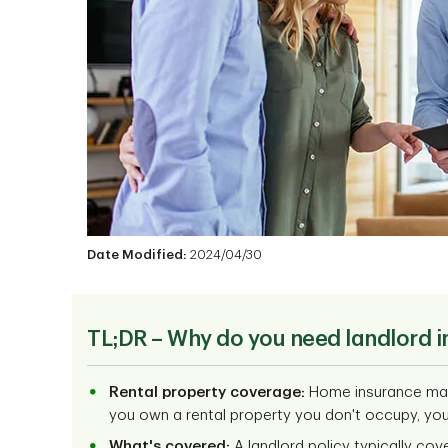
Date Modified:
2024/04/30
TL;DR – Why do you need landlord 
Rental property coverage:
Home insurance may 
you own a rental property you don't occupy, you'
What's covered:
A landlord policy typically cov