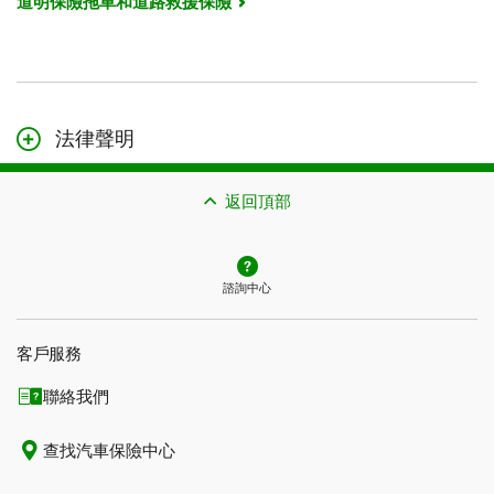
道明保險拖車和道路救援保險
法律聲明
本頁面的內容僅作一般參考，不構成法律建議。本文所述
的承保可能需要遵守額外的資格條件、限制與例外情況。
返回頂部
如果您提出理賠，潛在賠償也受到理賠可受理性與您所購
保險類型的約束。
諮詢中心
如果本頁面的內容與您保單中的措辭存在衝突，應以您保
單中的措辭為準。
客戶服務
聯絡我們
查找汽車保險中心