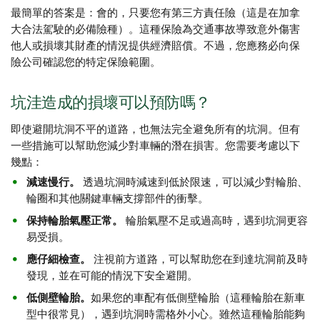
最簡單的答案是：會的，只要您有第三方責任險（這是在加拿
大合法駕駛的必備險種）。這種保險為交通事故導致意外傷害
他人或損壞其財產的情況提供經濟賠償。不過，您應務必向保
險公司確認您的特定保險範圍。
坑洼造成的損壞可以預防嗎？
即使避開坑洞不平的道路，也無法完全避免所有的坑洞。但有
一些措施可以幫助您減少對車輛的潛在損害。您需要考慮以下
幾點：
減速慢行。
透過坑洞時減速到低於限速，可以減少對輪胎、
輪圈和其他關鍵車輛支撐部件的衝擊。
保持輪胎氣壓正常。
輪胎氣壓不足或過高時，遇到坑洞更容
易受損。
應仔細檢查。
注視前方道路，可以幫助您在到達坑洞前及時
發現，並在可能的情況下安全避開。
低
側壁輪胎。
如果您的車配有低側壁輪胎（這種輪胎在新車
型中很常見），遇到坑洞時需格外小心。雖然這種輪胎能夠