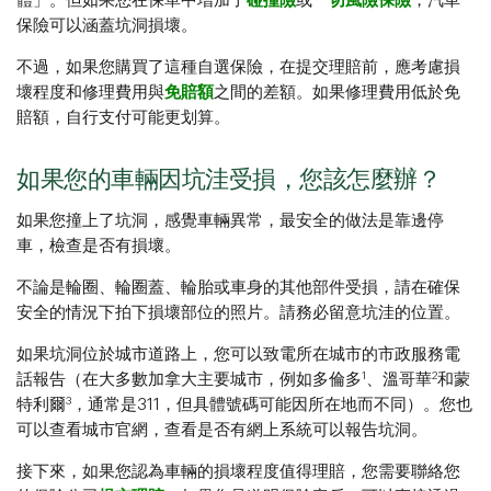
體」。但如果您在保單中增加了
碰撞險
或
一切風險保險
，汽車
保險可以涵蓋坑洞損壞。
不過，如果您購買了這種自選保險，在提交理賠前，應考慮損
壞程度和修理費用與
免賠額
之間的差額。如果修理費用低於免
賠額，自行支付可能更划算。
如果您的車輛因坑洼受損，您該怎麼辦？
如果您撞上了坑洞，感覺車輛異常，最安全的做法是靠邊停
車，檢查是否有損壞。
不論是輪圈、輪圈蓋、輪胎或車身的其他部件受損，請在確保
安全的情況下拍下損壞部位的照片。請務必留意坑洼的位置。
如果坑洞位於城市道路上，您可以致電所在城市的市政服務電
1
2
話報告（在大多數加拿大主要城市，例如多倫多
、溫哥華
和蒙
3
特利爾
，通常是311，但具體號碼可能因所在地而不同）。您也
可以查看城市官網，查看是否有網上系統可以報告坑洞。
接下來，如果您認為車輛的損壞程度值得理賠，您需要聯絡您