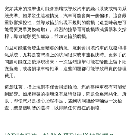
突如其來的撞擊也可能會損壞或導致汽車的懸吊系統或轉向系
統失準。如果發生這種情況，汽車可能會向一側偏移。這會嚴
重影響操控性，並導致輪胎出現不規則的磨損（這意味著您可
能需要更早更換輪胎）。猛烈的撞擊還可能損壞減震器和支撐
桿，導致駕駛更加顛簸，並加速輪胎磨損。
而且可能還會發生更糟糕的情況。坑洞會損壞汽車的底盤和排
氣系統，尤其是當您撞上的坑洞很深或車速很快時。更棘手的
問題可能在之後浮現出來：一次猛烈撞擊可能在輪圈上留下細
微裂縫，或者損壞車輪軸承，這些問題都可能導致昂貴的修理
費用。
這意味著，撞上坑洞不僅會損壞輪胎。您的整輛車都有可能受
到影響。如果輕微的損壞沒有及時修復，問題會逐漸惡化。所
以，即使您只是擔心胎壓不足，遇到坑洞後給車輛做一次檢
查，總是個明智的選擇，以排除任何潛在的損壞。