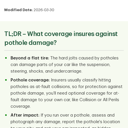
Modified Date:
2026-03-30
TL;DR –
What coverage insures against
pothole damage?
Beyond a flat tire:
The hard jolts caused by potholes
can damage parts of your car like the suspension,
steering, shocks, and undercarriage.
Pothole coverage:
Insurers usually classify hitting
potholes as at-fault collisions, so for protection against
pothole damage, you'll need optional coverage for at-
fault damage to your own car, like Collision or All Perils
coverage.
After impact:
If you run over a pothole, assess and
photograph any damage, report the pothole's location