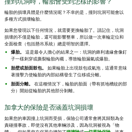
撞到坑洞時，輪胎會受到怎樣的影響？
輪胎的損壞具體是什麼情況呢？不幸的是，撞到坑洞可能會以
多種方式損壞輪胎。
如果您發現以下任何情況，就需要更換輪胎了。請記住，坑洞
損壞的不僅是輪胎，還可能影響整車，所以做一次車輪定位和
全面檢查（包括懸吊系統）總是明智的選擇。
爆胎。
這是最令人擔心的結果之一：坑洞的鋒利邊緣會像釘
子一樣刺穿或撕裂輪胎內襯，導致輪胎漏氣或爆胎。
胎壁或胎面鼓包。
如果輪胎上出現鼓包或氣泡，這通常意味
著撞擊力使輪胎的內部結構發生了位移或分離。
胎面分離。
在這種情況下，輪胎的胎面（帶有抓地槽紋的部
分）開始從輪胎的其他部分剝離。
加拿大的保險是否涵蓋坑洞損壞
如果您的車因撞上坑洞而受損，保險公司通常會將其歸類為全
責碰撞事故，即使沒有其他車輛涉及，因為坑洞被視為「物