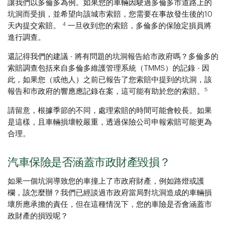
讓我們以多倫多為例。如果您的車輛因駛過多倫多市道路上的
坑洞而受損，並希望向該城市索賠，您需要在事故發生後的10
4
天內提交索賠。
一旦收到您的索賠，多倫多的保險定損員將
進行調查。
還記得我們的建議 - 將有問題的坑洞報告給市政府嗎？多倫多的
索賠調查包括來自多倫多維護管理系統（TMMS）的記錄 - 因
此，如果您（或他人）之前已報告了您索賠中提到的坑洞，該
5
報告和市政府的響應應記錄在案，這可能有助於您的索賠。
請留意，根據季節的不同，處理索賠的時間可能會較長。如果
是這樣，且車輛損壞較嚴重，透過保險公司申報索賠可能更為
合理。
汽車保險是否涵蓋市政財產毀損？
如果一個坑洞導致您的車撞上了市政府財產，例如路燈或護
欄，該怎麼辦？我們已經談過市政府當局對坑洞造成的車輛損
壞所應承擔的責任，但在這種情況下，您的車險是否會涵蓋市
政財產的損毀呢？