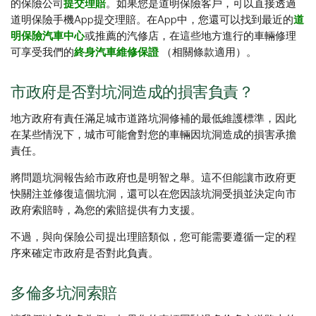
的保險公司
提交理賠
。如果您是道明保險客戶，可以直接透過
道明保險手機App提交理賠。在App中，您還可以找到最近的
道
明保險汽車中心
或推薦的汽修店，在這些地方進行的車輛修理
可享受我們的
終身汽車維修保證
（相關條款適用）。
市政府是否對坑洞造成的損害負責？
地方政府有責任滿足城市道路坑洞修補的最低維護標準，因此
在某些情況下，城市可能會對您的車輛因坑洞造成的損害承擔
責任。
將問題坑洞報告給市政府也是明智之舉。這不但能讓市政府更
快關注並修復這個坑洞，還可以在您因該坑洞受損並決定向市
政府索賠時，為您的索賠提供有力支援。
不過，與向保險公司提出理賠類似，您可能需要遵循一定的程
序來確定市政府是否對此負責。
多倫多坑洞索賠