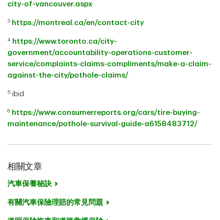
city-of-vancouver.aspx
3
https://montreal.ca/en/contact-city
4
https://www.toronto.ca/city-
government/accountability-operations-customer-
service/complaints-claims-compliments/make-a-claim-
against-the-city/pothole-claims/
5
ibid
6
https://www.consumerreports.org/cars/tire-buying-
maintenance/pothole-survival-guide-a6158483712/
相關文章
汽車保養秘訣
有關汽車保險理賠的常見問題